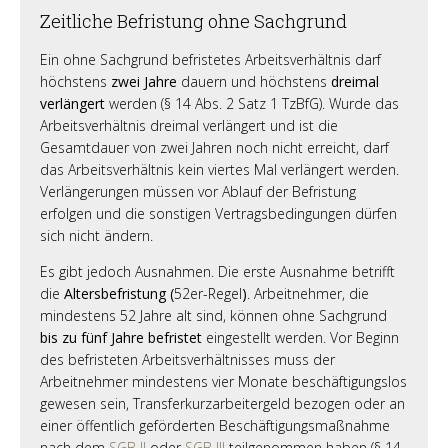
Zeitliche Befristung ohne Sachgrund
Ein ohne Sachgrund befristetes Arbeitsverhältnis darf
höchstens
zwei Jahre
dauern und höchstens
dreimal
verlängert
werden (§ 14 Abs. 2 Satz 1 TzBfG). Wurde das
Arbeitsverhältnis dreimal verlängert und ist die
Gesamtdauer von zwei Jahren noch nicht erreicht, darf
das Arbeitsverhältnis kein viertes Mal verlängert werden.
Verlängerungen müssen vor Ablauf der Befristung
erfolgen und die sonstigen Vertragsbedingungen dürfen
sich nicht ändern.
Es gibt jedoch Ausnahmen. Die erste Ausnahme betrifft
die
Altersbefristung (
52er-Regel
)
. Arbeitnehmer, die
mindestens 52 Jahre alt sind, können ohne Sachgrund
bis zu fünf Jahre befristet
eingestellt werden. Vor Beginn
des befristeten Arbeitsverhältnisses muss der
Arbeitnehmer mindestens vier Monate beschäftigungslos
gewesen sein, Transferkurzarbeitergeld bezogen oder an
einer öffentlich geförderten Beschäftigungsmaßnahme
nach dem
SGB II
oder
SGB III
teilgenommen haben (§ 14