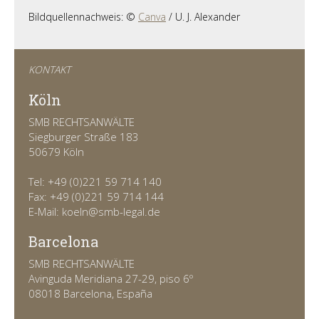
Bildquellennachweis: ©
Canva
/ U. J. Alexander
KONTAKT
Köln
SMB RECHTSANWÄLTE
Siegburger Straße 183
50679 Köln
Tel: +49 (0)221 59 714 140
Fax: +49 (0)221 59 714 144
E-Mail: koeln@smb-legal.de
Barcelona
SMB RECHTSANWÄLTE
Avinguda Meridiana 27-29, piso 6º
08018 Barcelona, España